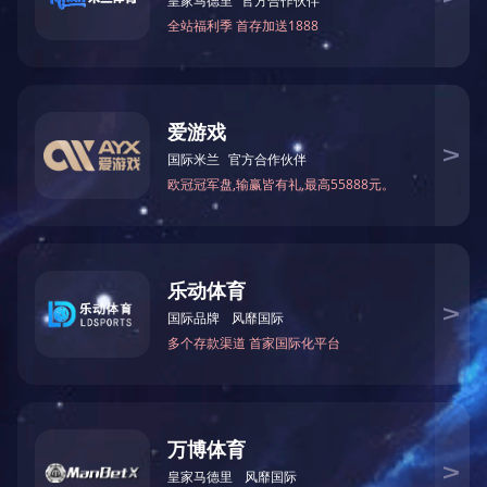
凸缘的初始（或最终）位置。当旋
转机构工作时，旋转机构带动所有
凸轮圆形盘一起转动。当每个凸轮
圆形盘旋转到事先设定的位置时，
凸轮圆形盘的凸缘就会触动装在其
上对应的机械式电器触头（例如：
1
限位开关、微动开关等）的机构，
使得机械电器触头产生通断信号，
实现传动系统的电气逻辑控制，从
而实现设备在事先设好的位置控
制，并可记录所要限位的旋转式传
动系统的轴旋转的角度和旋转的圈
数，如输出轴上旋转编码器，则能
准确测量行程或角度。每台装置上
即刻咨询，开启智能驱动之旅
可以根据用户需要安装16个限位
开关，从而控制16个限位点
您是否正在为特定的物料搬运难题而困扰？您是否在寻找一种更高
效、更经济的线性驱动方式？您是否想了解华体会体育-华体会（中
国）-华体会（中国） 如何能具体应用于您的生产流程，为您带来实
实在在的效益提升？别再犹豫！现在就联系伊特的专家顾问团队。