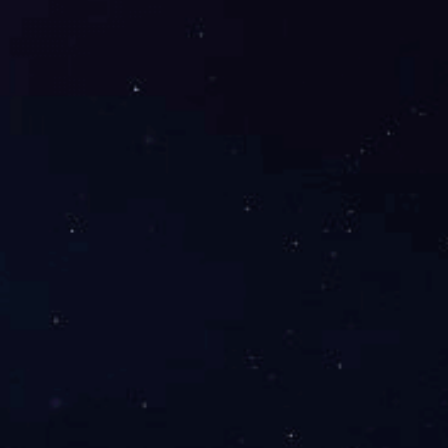
（中国）
产品筛选
伊
联系伊特技术团队
EC
简介
获取定制化解决方案
历程
荣誉
18032816787
文化
发展
support@2ecarta.com