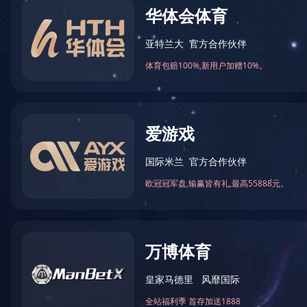
带升降智能机器人
智能机器人是一款应用于道具转运、载人
表演等舞台演出领域的全向车。 其可在
舞台上实现全向运动，其搭载两台P&F的
R2000激光雷达，具备地图构建、路径导
航、轨迹规划等功能。 其全向特性，可
保证车台运动灵活、可靠，增加舞台机械
了解详情
动作的表演力。