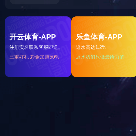
您是否正在为特定的物料搬运难题而困扰？您