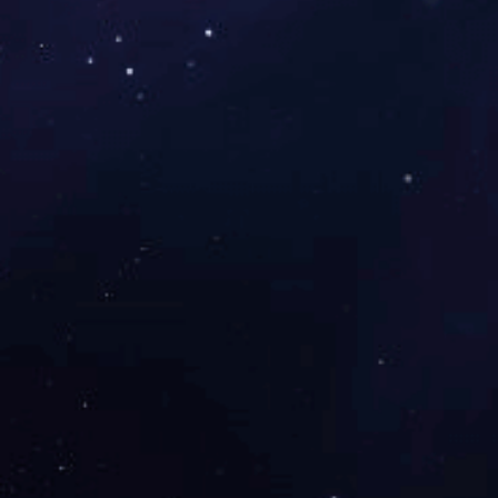
产品中心
EV
华体会体育-华
（中国）
定制化升降台
智能机器人
视频号
公众号
抖音号
舞台机械