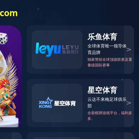
Language
新闻动态
产品咨询
体会体育-华体会（中国）-华体会（中国）
ECH