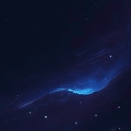
具体应用于您的
免费方案咨询
无论您处于项目的哪个阶段，我们都乐于为您提
供初步的技术交流和方案建议。