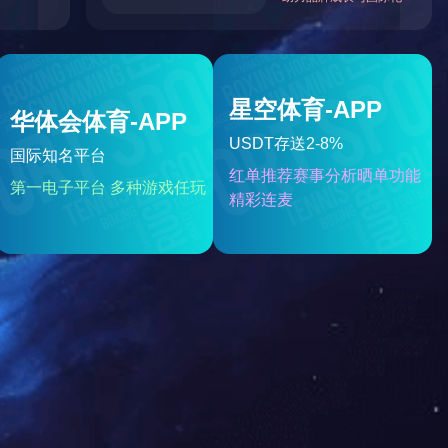
育-华体会（中国）-华体会（中国） 如何能
专家顾问团队。