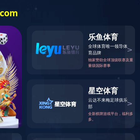
Language
新闻动态
产品咨询
体会体育-华体会（中国）-华体会（中国）
ECH