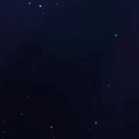
产品中心
EV
华体会体育-华
（中国）
定制化升降台
智能机器人
视频号
公众号
抖音号
舞台机械