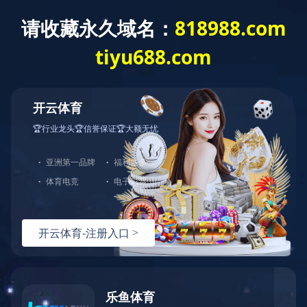
Language
新闻动态
产品咨询
网站首页
华体会体育-华体会（中国）-华体会
（中国）
产品中心
解决方案
联系方式
在线留言
服务支持
关于伊特
华体会体育-华体会（中国）-华体会（中国）