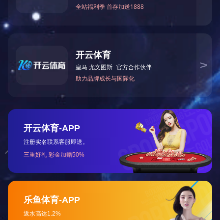
华体会体育-华体会（中国）-华体会（中国）
地址：石家庄市元氏经济开发区伊特大道1号
电话：
18032816787
邮箱：
support@2ecarta.com