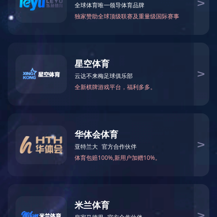
产品咨询表
伊特-致力于成为全球智能装备领军企业
华体会体育-华体会（中
升降台
国）-华体会（中国）
舞台机械设备
智能机器人/RGV
技术服务
伊特-致力于成为全球智能装备领军企业
在线留言