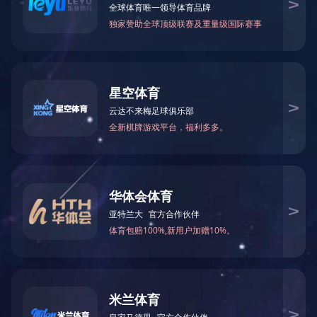
伊特机械设备成立于2002年，是一家以华体会体育-华体会（中国）-
华体会（中国） 技术研发与场景化应用为核心的全球机械装备企
业。二十余年来，公司始终专注于机械设备制造与控制系统创新，以
“技术驱动产业变革”为使命，构建了覆盖工业自动化、舞台机械、国
防军工、新能源换电等多领域的产品与服务体系。
依托18,600㎡数字化生产基地及300余人专业团队，伊特实现了从“核
心技术研发”到“成品交付”的闭环能力，产品已服务全球20多个国家
和地区的标杆客户，包括国防军工重点项目、头部新能源企业、国际
级剧院及工业制造巨头。如今，伊特正以“华体会体育-华体会（中
国）-华体会（中国） 技术”为支点，推动机械装备向智能化、标准
化、自动化升级，致力于成为全球工业传动技术领域的领军品牌。
300
20
+ 个
+ 年
员工人数
专注研发 智能制造