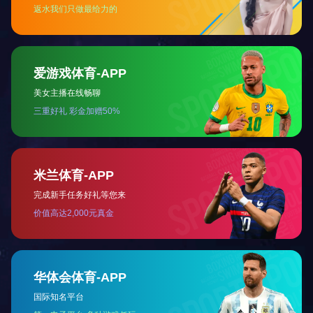
最新新闻
深耕技术攻坚—— 解析伊特核心技术国内领先的关键
品质与服务双优—— 解读伊特产品畅销全球的核心密码
微信
伊特华体会体育-华体会（中国）-华体会（中国） ：仓储物流传
动单元
华体会体
科技赋能 驾驭新境
育-华体会
（中国）-
华体会体育-华体会（中国）-华体会（中国） 源头厂家 —— 伊
华体会（中
国）
特机械
致敬每一位伟大的母亲！
产品筛选