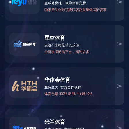
举升链 30s-40R
关键词：
伊特机械设备
自导向升降台
关键词：