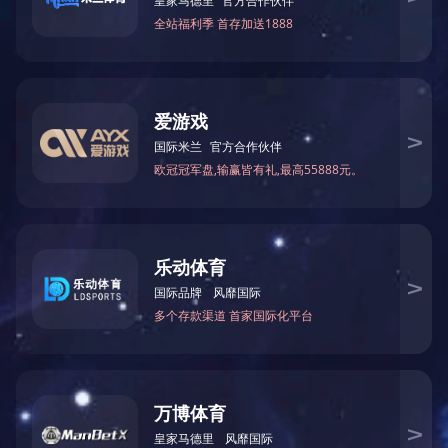
咬合链升降台
关键词：
推拉链升降台
关键词：