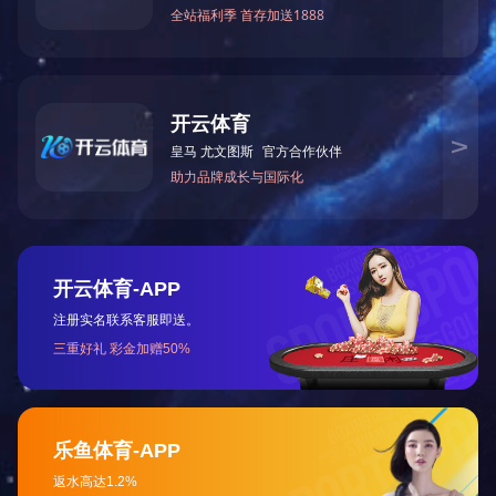
举升链升降台
关键词：
100AD升降台
关键词：