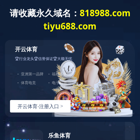
Language
新闻动态
产品咨询
网站首页
产品中心
华体会体育-华体会（中国）-华体会（中
解决方案
国）
服务支持
关键词：
关于伊特
产品
新闻
下载
华体会体育-华体会（中国）-华体会（中国）