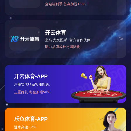
举升链升降台
关键词：
100AD升降台
关键词：