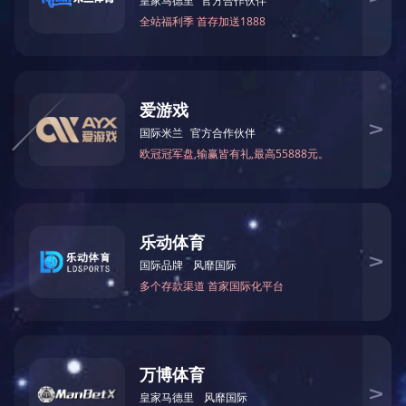
咬合链升降台
关键词：
推拉链升降台
关键词：