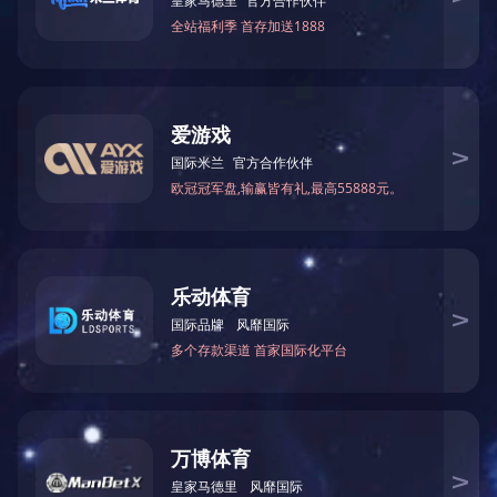
咬合链升降台
关键词：
推拉链升降台
关键词：