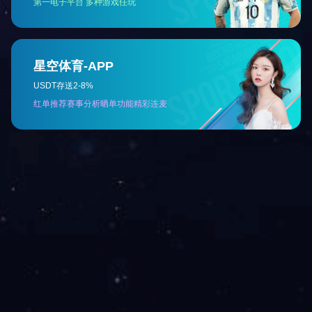
联系伊特技术团队
获取定制化解决方案
18032816787
support@2ecarta.com
EVO-TEC
订阅我们的最新动态
订阅
视频号
公众号
抖音号
营业执照