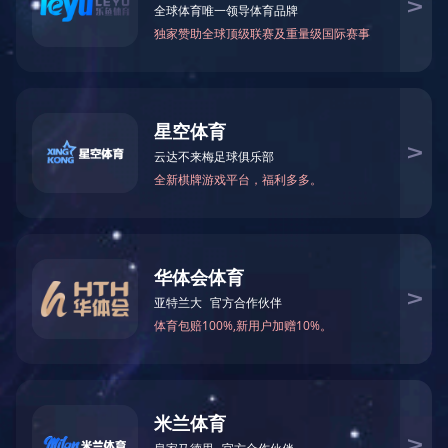
举升链 30s-40R
关键词：
伊特机械设备
自导向升降台
关键词：