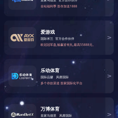
咬合链升降台
关键词：
推拉链升降台
关键词：