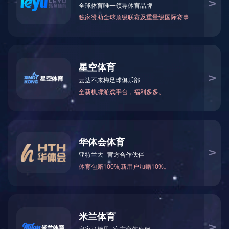
推拉链台是一款集成推拉平移与垂
直吊装双重功能的专用机械设备，
以特制推拉链为核心传动元件，实
现动力高效转化，兼顾水平推拉的
了解详情
灵活便捷与垂直吊装的安全平稳，
区别于传统单一升降或推拉设备，
结构精简、空间占用小、定位精
准，广泛适配舞台演艺、工业自动
化、物流仓储、重型装备装配等多
领域，可高效完成物料、工装、舞
台构件的推拉移位与垂直吊装作
1
业。
即刻咨询，开启智能驱动之旅
您是否正在为特定的物料搬运难题而困扰？您是否在寻找一种更高
效、更经济的线性驱动方式？您是否想了解华体会体育-华体会（中
国）-华体会（中国） 如何能具体应用于您的生产流程，为您带来实