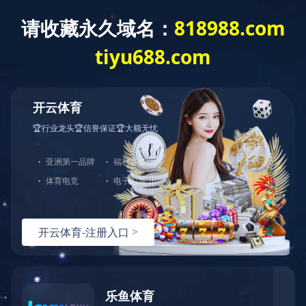
Language
新闻动态
产品咨询
网站首页
EVO-TECH
产品中心
推拉链升降台
解决方案
服务支持
关于伊特
推拉链升降台
华体会体育-华体会（中国）-华体会（中国）