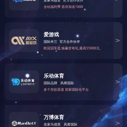
实在在的效益提升？别再犹豫！现在就联系伊特的专家顾问团队。
免费方案咨询
无论您处于项目的哪个阶段，我们都乐于为您提供初步的技术交流和
方案建议。
快速原型验证（视项目情况而定）
对于一些复杂或创新性的应用，我们可协助进行概念设计和初步验
证。